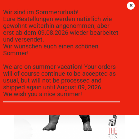
Wir sind im Sommerurluab!
Eure Bestellungen werden natürlich wie
gewohnt weiterhin angenommen, aber
« Erster
« zurück
weiter »
Letzter »
erst ab dem 09.08.2026 wieder bearbeitet
25
Artikel in dieser Kategorie
und versendet.
Troll 2
Wir wünschen euch einen schönen
Sommer!
We are on summer vacation! Your orders
will of course continue to be accepted as
usual, but will not be processed and
shipped again until August 09, 2026.
We wish you a nice summer!