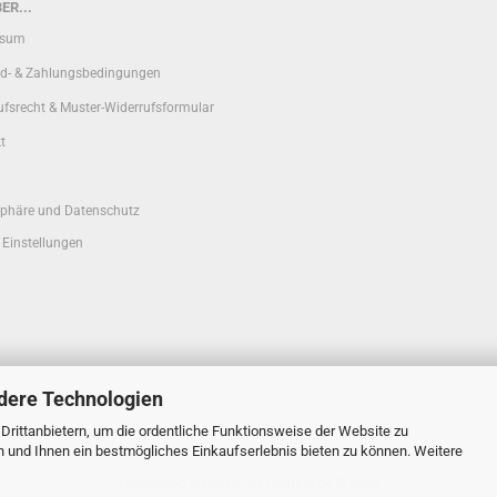
ER...
ssum
d- & Zahlungsbedingungen
ufsrecht & Muster-Widerrufsformular
t
sphäre und Datenschutz
 Einstellungen
dere Technologien
rittanbietern, um die ordentliche Funktionsweise der Website zu
n und Ihnen ein bestmögliches Einkaufserlebnis bieten zu können. Weitere
Onlineshop erstellen
mit Gambio.de © 2026