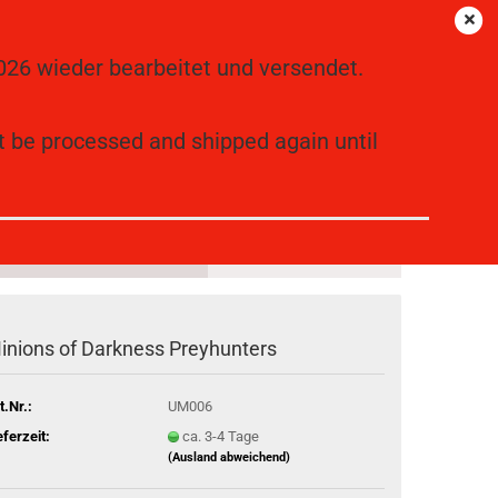
Language
DE
Login
Merkzettel
26 wieder bearbeitet und versendet.
Ihr Warenkorb
0,00 EUR
t be processed and shipped again until
NRELEASED MINIATURES (70)
WEITERE
inions of Darkness Preyhunters
t.Nr.:
UM006
eferzeit:
ca. 3-4 Tage
(Ausland abweichend)