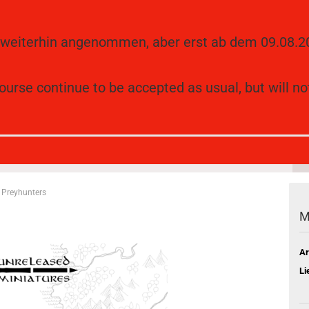
 weiterhin angenommen, aber erst ab dem 09.08.20
Suche...
Alle
ourse continue to be accepted as usual, but will no
ES (397)
DAVALE GAMES (314)
KHURZLUK MINIATURES (229)
U
 Preyhunters
M
Ar
Li