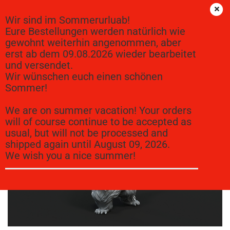
Wir sind im Sommerurluab!
Eure Bestellungen werden natürlich wie
gewohnt weiterhin angenommen, aber
« Erster
« zurück
weiter »
Letzter »
erst ab dem 09.08.2026 wieder bearbeitet
25
Artikel in dieser Kategorie
und versendet.
Giant Bear 2
Wir wünschen euch einen schönen
Sommer!
We are on summer vacation! Your orders
will of course continue to be accepted as
usual, but will not be processed and
shipped again until August 09, 2026.
We wish you a nice summer!