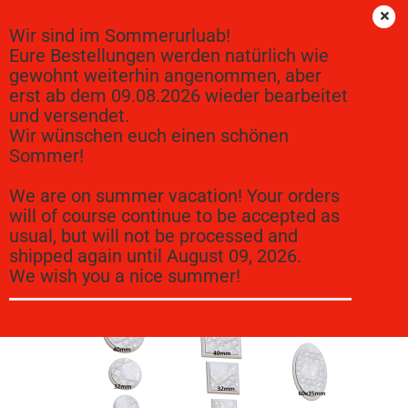
Wir sind im Sommerurluab!
Eure Bestellungen werden natürlich wie
gewohnt weiterhin angenommen, aber
« Erster
« zurück
weiter »
Letzter »
erst ab dem 09.08.2026 wieder bearbeitet
12
Artikel in dieser Kategorie
und versendet.
Base 4
Wir wünschen euch einen schönen
Sommer!
We are on summer vacation! Your orders
will of course continue to be accepted as
usual, but will not be processed and
shipped again until August 09, 2026.
We wish you a nice summer!